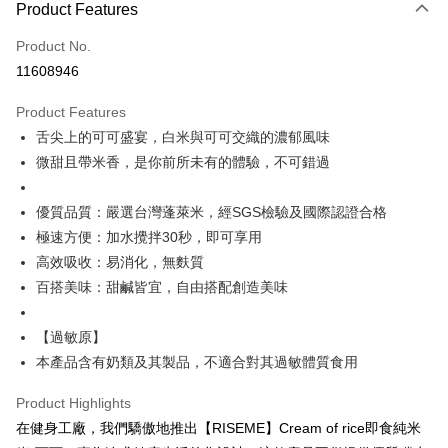
LINE Pay
Product Features
Apple Pay
Product No.
11608946
Shipping Method
Product Features
全家取貨付款
舌尖上的可可盛宴，白米與可可交織的濃郁風味
NT$65/order | Free shipping on orders of NT$299 or more
微甜且帶米香，是你前所未有的體驗，不可錯過
付款後全家取貨
NT$65/order | Free shipping on orders of NT$299 or more
優質品質：嚴選台灣蓬萊米，經SGS檢驗及國際認證合格
極速方便：加水攪拌30秒，即可享用
7-11取貨付款
高效吸收：易消化，無麩質
NT$65/order | Free shipping on orders of NT$299 or more
百搭美味：甜鹹皆宜，自由搭配創造美味
付款後7-11取貨
【過敏原】
NT$65/order | Free shipping on orders of NT$299 or more
本產品含有奶類及其製品，不適合對其過敏體質食用
新竹物流
Product Highlights
NT$120/order | Free shipping on orders of NT$800 or more
在健身工廠，我們驕傲地推出【RISEME】Cream of rice即食純米
離島（澎湖、金門、馬祖、小琉球）且不含部分鄉鎮 不含：澎湖縣