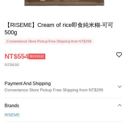
【RISEME】Cream of rice即食純米糊-可可
500g
Convenience Store Pickup Free Shipping from NT$299
NT$554
限時𝟪𝟪折
NT$630
Payment And Shipping
Convenience Store Pickup Free Shipping from NT$299
Payment Method
Brands
Credit Card (Full Payment)
RISEME
Convenience Store Pickup and Pay