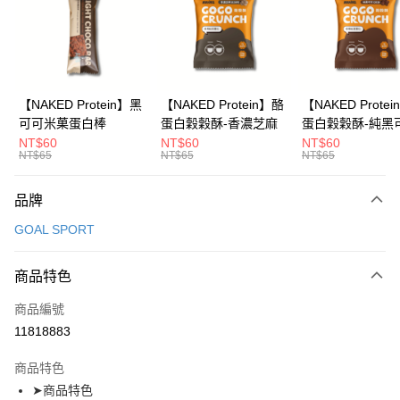
Apple Pay
運送方式
全家取貨付款
【NAKED Protein】黑
【NAKED Protein】酪
【NAKED Prote
可可米菓蛋白棒
蛋白穀穀酥-香濃芝麻
蛋白穀穀酥-純黑
每筆NT$65，滿NT$299(含以上)免運費
NT$60
NT$60
NT$60
NT$65
NT$65
NT$65
付款後全家取貨
每筆NT$65，滿NT$299(含以上)免運費
品牌
7-11取貨付款
GOAL SPORT
每筆NT$65，滿NT$299(含以上)免運費
付款後7-11取貨
商品特色
每筆NT$65，滿NT$299(含以上)免運費
商品編號
11818883
新竹物流
每筆NT$120，滿NT$800(含以上)免運費
商品特色
離島（澎湖、金門、馬祖、小琉球）且不含部分鄉鎮 不含：澎湖縣
➤商品特色