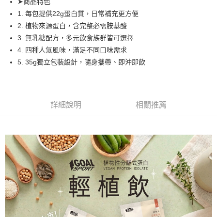
離島（澎湖、金門、馬祖、小琉球）且不含部分鄉鎮 不含：澎湖縣
➤商品特色
望安鄉、澎湖縣七美鄉與金門縣烏坵鄉
1. 每包提供22g蛋白質，日常補充更方便
2. 植物來源蛋白，含完整必需胺基酸
每筆NT$250
3. 無乳糖配方，多元飲食族群皆可選擇
4. 四種人氣風味，滿足不同口味需求
5. 35g獨立包裝設計，隨身攜帶、即沖即飲
詳細說明
相關推薦