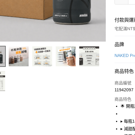
付款與運
宅配滿NT$
付款方式
品牌
信用卡一
NAKED Pro
LINE Pay
商品特色
Apple Pay
商品編號
11942097
運送方式
商品特色
🌟 開
新竹物流
每筆NT$1
▸ 每瓶1
離島（澎
▸ 減