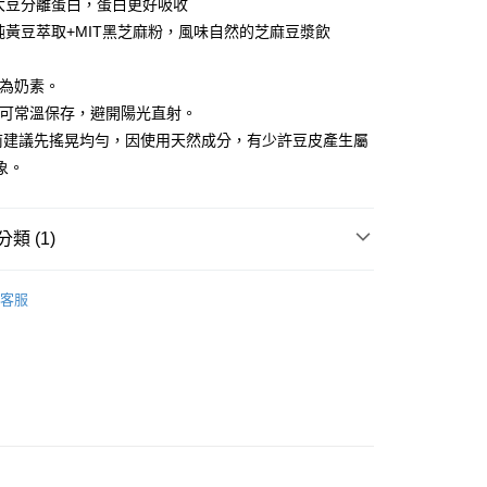
澎湖縣七美鄉與金門縣烏坵鄉
用大豆分離蛋白，蛋白更好吸收
50
用純黃豆萃取+MIT黑芝麻粉，風味自然的芝麻豆漿飲
品為奶素。
品可常溫保存，避開陽光直射。
用前建議先搖晃均勻，因使用天然成分，有少許豆皮產生屬
象。
類 (1)
即飲乳清
客服