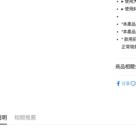
望安鄉、
▸ 使
每筆NT$2
▸ 使
*本產
*本產
* 飲
正常現
商品相關分
乳清蛋白
分享
說明
相關推薦