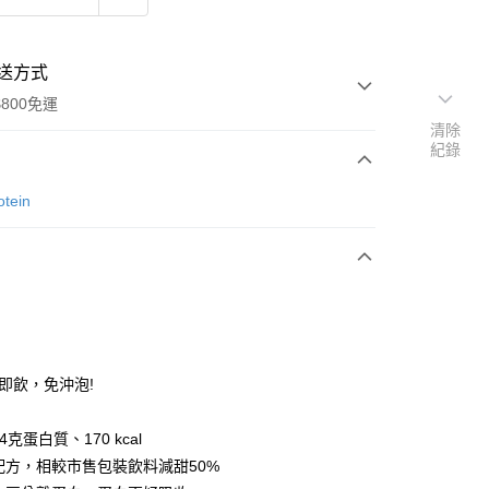
送方式
800免運
清除
紀錄
次付款
tein
瓶即飲，免沖泡!
20，滿NT$800(含以上)免運費
4克蛋白質、170 kcal
湖、金門、馬祖、小琉球）且不含部分鄉鎮 不含：澎湖縣
甜配方，相較市售包裝飲料減甜50%