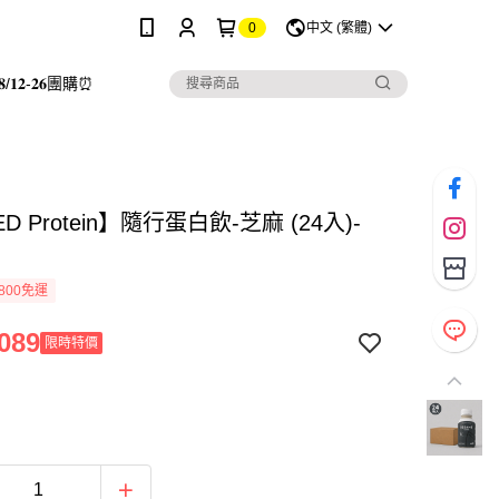
0
中文 (繁體)
/𝟏𝟐-𝟐𝟔團購⏰
D Protein】隨行蛋白飲-芝麻 (24入)-
800免運
089
限時特價