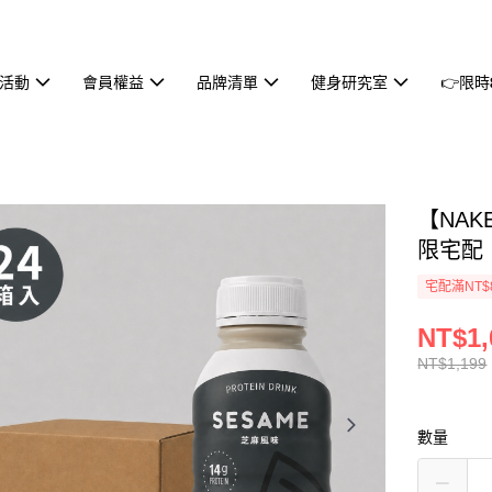
活動
會員權益
品牌清單
健身研究室
👉限時𝟖
【NAKE
限宅配
宅配滿NT$
NT$1,
NT$1,199
數量